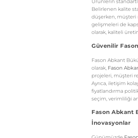
Ürünlerin standart
Belirlenen kalite sta
düşerken, müşteri 
gelişmeleri de kaps
olarak, kaliteli üre
Güvenilir Fason
Fason Abkant Büküm 
olarak,
Fason Abka
projeleri, müşteri r
Ayrıca, iletişim ko
fiyatlandırma politi
seçim, verimliliği art
Fason Abkant B
İnovasyonlar
Günümüzde
Faso