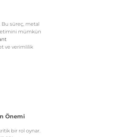
. Bu süreç, metal
n üretimini mümkün
ant
t ve verimlilik
ın Önemi
ik bir rol oynar.