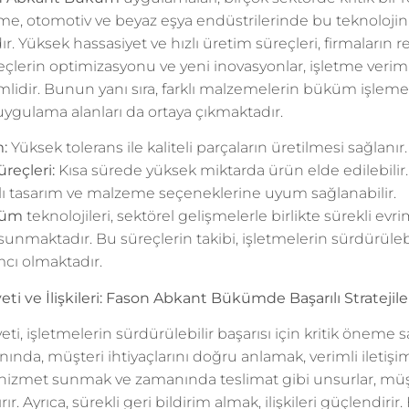
eme, otomotiv ve beyaz eşya endüstrilerinde bu teknolojin
r. Yüksek hassasiyet ve hızlı üretim süreçleri, firmaların
reçlerin optimizasyonu ve yeni inovasyonlar, işletme veriml
lidir. Bunun yanı sıra, farklı malzemelerin büküm işleme 
i uygulama alanları da ortaya çıkmaktadır.
:
Yüksek tolerans ile kaliteli parçaların üretilmesi sağlanır.
üreçleri:
Kısa sürede yüksek miktarda ürün elde edilebilir.
lı tasarım ve malzeme seçeneklerine uyum sağlanabilir.
küm
teknolojileri, sektörel gelişmelerle birlikte sürekli ev
 sunmaktadır. Bu süreçlerin takibi, işletmelerin sürdürüleb
cı olmaktadır.
 ve İlişkileri: Fason Abkant Bükümde Başarılı Stratejile
, işletmelerin sürdürülebilir başarısı için kritik öneme s
nında, müşteri ihtiyaçlarını doğru anlamak, verimli iletişi
li hizmet sunmak ve zamanında teslimat gibi unsurlar, mü
r. Ayrıca, sürekli geri bildirim almak, ilişkileri güçlendirir