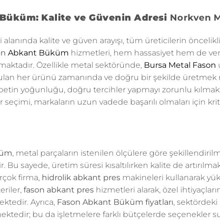
Büküm: Kalite ve Güvenin Adresi
Norkven M
anında kalite ve güven arayışı, tüm üreticilerin öncelikl
on
Abkant Büküm
hizmetleri, hem hassasiyet hem de veri
maktadır. Özellikle metal sektöründe,
Bursa Metal Fason
duyulan her ürünü zamanında ve doğru bir şekilde üretm
betin yoğunluğu, doğru tercihler yapmayı zorunlu kılmak
r seçimi, markaların uzun vadede başarılı olmaları için krit
küm
, metal parçaların istenilen ölçülere göre şekillendiri
. Bu sayede, üretim süresi kısaltılırken kalite de artırılma
irçok firma,
hidrolik abkant pres
makineleri kullanarak yük
eriler,
fason abkant pres
hizmetleri alarak, özel ihtiyaçları
ktedir. Ayrıca,
Fason Abkant Büküm fiyatları
, sektördeki
ektedir; bu da işletmelere farklı bütçelerde seçenekler 