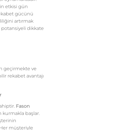
in etkisi gün
 rekabet gücünü
iliğini artırmak
potansiyeli dikkate
rim geçirmekte ve
ilir rekabet avantajı
r
ahiptir.
Fason
m kurmakla başlar.
şterinin
. Her müşteriyle