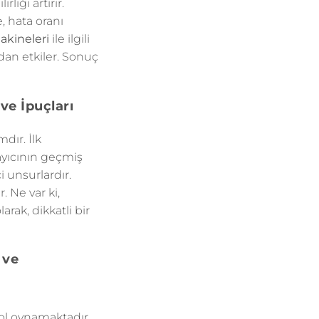
liği artırır.
e, hata oranı
kineleri
ile ilgili
dan etkiler. Sonuç
ve İpuçları
dır. İlk
ayıcının geçmiş
i unsurlardır.
 Ne var ki,
arak, dikkatli bir
 ve
rol oynamaktadır.