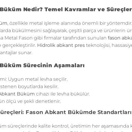
Büküm Nedir? Temel Kavramlar ve Süreçler
küm
, özellikle metal işleme alanında önemli bir yöntemdir
açılarda bükülmesini sağlayarak, çeşitli parça ve ürünleri
rsa Metal Fason gibi firmalar tarafından sunulan
fason abk
gerçekleştirilir.
Hidrolik abkant pres
teknolojisi, hassasiye
ntajlar sunar.
Büküm Sürecinin Aşamaları
i: Uygun metal levha seçilir.
istenen boyutlarda kesilir.
Abkant Büküm
cihazı ile levha bükülür.
n ölçü ve şekli denetlenir.
 Süreçleri: Fason Abkant Bükümde Standartlar
süreçlerinde kalite kontrol, üretimin her aşamasında krit