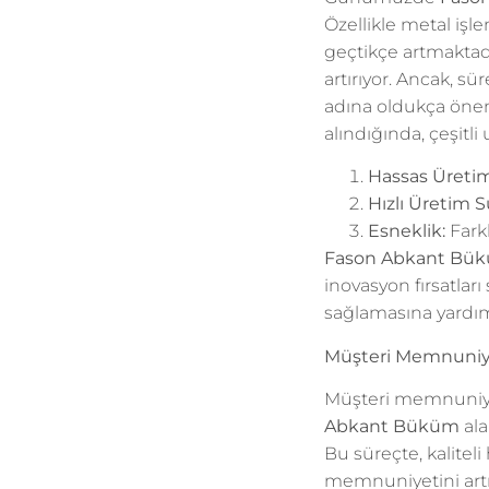
Özellikle metal işl
geçtikçe artmaktadı
artırıyor. Ancak, sü
adına oldukça önem
alındığında, çeşitl
Hassas Üretim
Hızlı Üretim S
Esneklik:
Fark
Fason Abkant Bü
inovasyon fırsatları
sağlamasına yardım
Müşteri Memnuniyeti
Müşteri memnuniyeti
Abkant Büküm
ala
Bu süreçte, kalite
memnuniyetini artırı