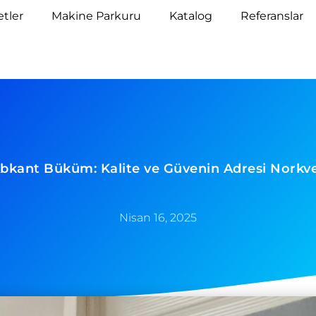
tler
Makine Parkuru
Katalog
Referanslar
bkant Büküm: Kalite ve Güvenin Adresi Norkv
Nisan 16, 2025