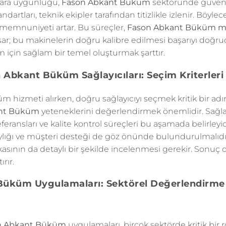
lara uygunluğu,
Fason Abkant Büküm
sektöründe güvenilir
ndartları, teknik ekipler tarafından titizlikle izlenir. Böylec
memnuniyeti artar. Bu süreçler,
Fason Abkant Büküm ma
ar; bu makinelerin doğru kalibre edilmesi başarıyı doğru
tim için sağlam bir temel oluşturmak şarttır.
 Abkant Büküm Sağlayıcıları: Seçim Kriterleri 
hizmeti alırken, doğru sağlayıcıyı seçmek kritik bir adım
nt Büküm
yeteneklerini değerlendirmek önemlidir. Sağl
eferansları ve kalite kontrol süreçleri bu aşamada belirleyic
laylığı ve müşteri desteği de göz önünde bulundurulmalıdır.
kasının da detaylı bir şekilde incelenmesi gerekir. Sonuç ol
ırır.
üküm Uygulamaları: Sektörel Değerlendirme
n Abkant Büküm
uygulamaları, birçok sektörde kritik bir 