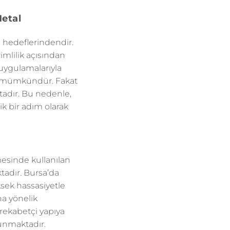
etal
i hedeflerindendir.
mlilik açısından
uygulamalarıyla
ek mümkündür. Fakat
tadır. Bu nedenle,
ik bir adım olarak
lmesinde kullanılan
ktadır. Bursa’da
sek hassasiyetle
na yönelik
 rekabetçi yapıya
sunmaktadır.