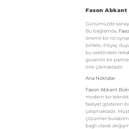
Fason Abkant 
Günümüzde sanayi al
Bu bağlamda,
Fas
önemli bir rol oyna
birlikte, ihtiyaç 
bu sektördeki reka
güvenilir bir partne
öne çıkmaktadır.
Ana Noktalar
Fason Abkant Bü
modern bir tekniktir
faaliyet gösteren b
çalışmaktadır. Müşt
çözümler bulabilme
bağlı olarak değişm